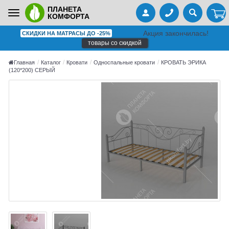
ПЛАНЕТА
Toggle
КОМФОРТА
navigation
Акция закончилась!
СКИДКИ НА МАТРАСЫ ДО -25%
товары со скидкой
Главная
Каталог
Кровати
Односпальные кровати
КРОВАТЬ ЭРИКА
(120*200) СЕРЫЙ