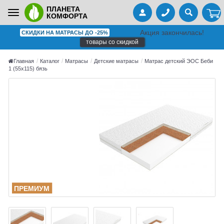
ПЛАНЕТА
Toggle
КОМФОРТА
navigation
Акция закончилась!
СКИДКИ НА МАТРАСЫ ДО -25%
товары со скидкой
Главная
Каталог
Матрасы
Детские матрасы
Матрас детский ЭОС Беби
1 (55x115) бязь