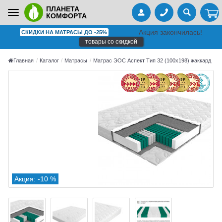
ПЛАНЕТА
Toggle
КОМФОРТА
navigation
Акция закончилась!
СКИДКИ НА МАТРАСЫ ДО -25%
товары со скидкой
Главная
Каталог
Матрасы
Матрас ЭОС Аспект Тип 32 (100x198) жаккард
Акция: -10 %