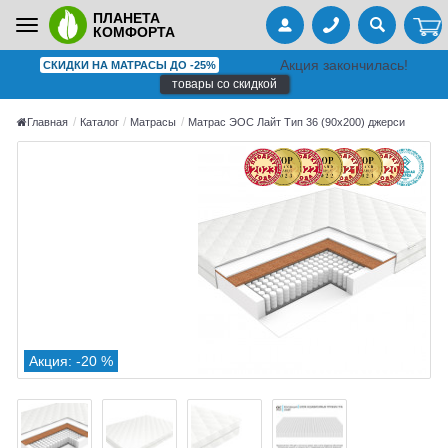
ПЛАНЕТА
Toggle
КОМФОРТА
navigation
Акция закончилась!
СКИДКИ НА МАТРАСЫ ДО -25%
товары со скидкой
Главная
Каталог
Матрасы
Матрас ЭОС Лайт Тип 36 (90x200) джерси
Акция: -20 %